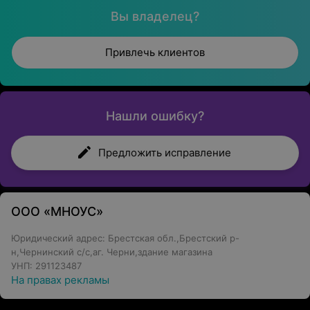
Вы владелец?
Привлечь клиентов
Нашли ошибку?
Предложить исправление
ООО «МНОУС»
Юридический адрес: Брестская обл.,Брестский р-
н,Чернинский с/с,аг. Черни,здание магазина
УНП: 291123487
На правах рекламы