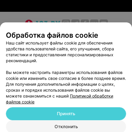
О проекте
Новости проекта
Размещение рекламы
Обработка файлов cookie
Медицинский маркетинг
Публичный договор
Наш сайт использует файлы cookie для обеспечения
удобства пользователей сайта, его улучшения, сбора
Пользовательское соглашение
Способы оплаты
статистики и предоставления персонализированных
Вакансии
Партнеры
рекомендаций.
Написать руководителю 103.by
Вы можете настроить параметры использования файлов
Написать в поддержку
cookie или изменить свое согласие в более позднее время.
Персональные настройки cookie
Для получения дополнительной информации о целях,
сроках и порядке использования файлов cookie вы
Обработка персональных данных
можете ознакомиться с нашей
Политикой обработки
файлов cookie
Принять
Отклонить
ВЫ ВЛАДЕЛЕЦ?
© 2026 ООО «Артокс Лаб», УНП 191700409
| 220012, Республика Беларусь,