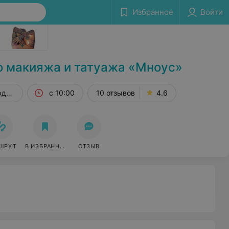
Избранное
Войти
Сообщить об ошибке
о макияжа и татуажа «Мноус»
рдейская, 4
с 10:00
10 отзывов
4.6
ШРУТ
В ИЗБРАННОЕ
ОТЗЫВ