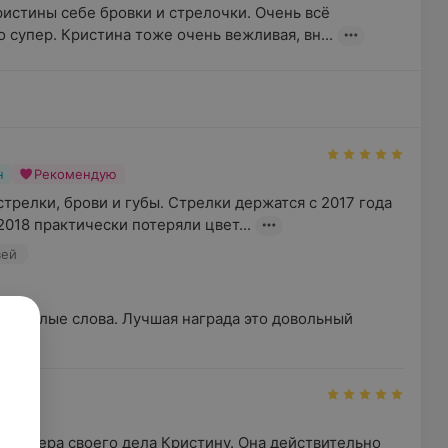
истины себе бровки и стрелочки. Очень всё 
 супер. Кристина тоже очень вежливая, вн...
н
Рекомендую
трелки, брови и губы. Стрелки держатся с 2017 года 
 2018 практически потеряли цвет...
вей
е тёплые слова. Лучшая награда это довольный 
н
мастера своего дела Кристину. Она действительно 