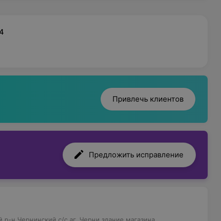
4
Привлечь клиентов
Предложить исправление
 р-н,Чернинский с/с,аг. Черни,здание магазина