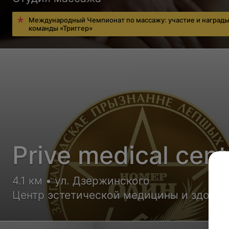
Международный Чемпионат по массажу: участие и наград
команды «Триггер»
Prive medical cent
4.1 км • ул. Дзержинского
Центр эстетической медицины и здоро