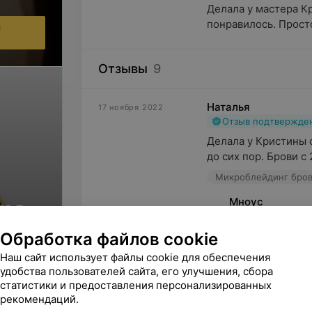
Делала у мастера Кр
понравилось. Просто
ы
Отзывы
9
Наталья
17 ноября 2022
Отзыв подтвержде
Делала у Кристины с
до сих пор. Брови с
Микроблейдинг бро
re
Мноус
Спасибо за таки
Обработка файлов cookie
клиент.
Наш сайт использует файлы cookie для обеспечения
вья
удобства пользователей сайта, его улучшения, сбора
Аноним
13 февраля 2021
статистики и предоставления персонализированных
Отзыв подтвержде
рекомендаций.
Хочу поблагодарить 