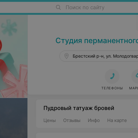
Поиск по сайту
Тату в Бресте
Студия перманентног
Брестский р-н, ул. Молодогва
ТЕЛЕФОНЫ
МАР
Пудровый татуаж бровей
Цены
Отзывы
Инфо
На карте