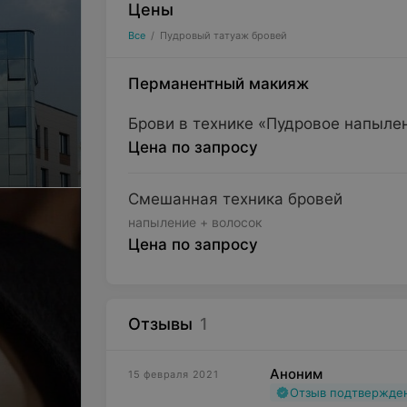
Цены
Все
/
Пудровый татуаж бровей
Перманентный макияж
Брови в технике «Пудровое напыле
Цена по запросу
Смешанная техника бровей
напыление + волосок
Цена по запросу
Отзывы
1
Аноним
15 февраля 2021
Отзыв подтвержде